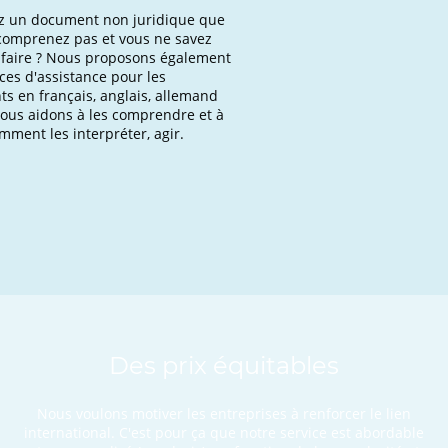
z un document non juridique que
comprenez pas et vous ne savez
 faire ? Nous proposons également
ces d'assistance pour les
s en français, anglais, allemand
vous aidons à les comprendre et à
mment les interpréter, agir.
Des prix équitables
Nous voulons motiver les entreprises à renforcer le lien
international. C'est pour ça que notre service est abordable