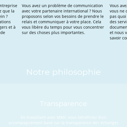
ntreprise
Vous avez un problème de communication
Vous ave
z que la
avec votre partenaire international ? Nous
vous ne 
in ?
proposons selon vos besoins de prendre le
pas quoi
ations
relais et communiquer à votre place. Cela
des servi
gers et à
vous libère du temps pour vous concentrer
document
 de
sur des choses plus importantes.
et nous 
savoir co
Notre philosophie
Transparence
En travaillant avec MMC vous bénéficiez d’un
accompagnement basé sur la transparence des échanges