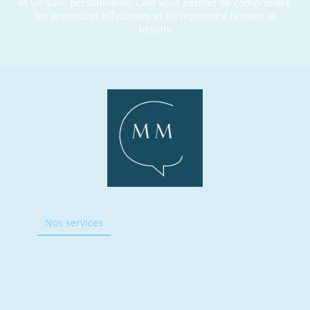
et un suivi personnalisé. Cela vous permet de comprendre
les approches effectuées et de reprendre la main si
besoin.
cueil
Nos services
À propos
English
Deutsch
Tous droits réservés
© 2025