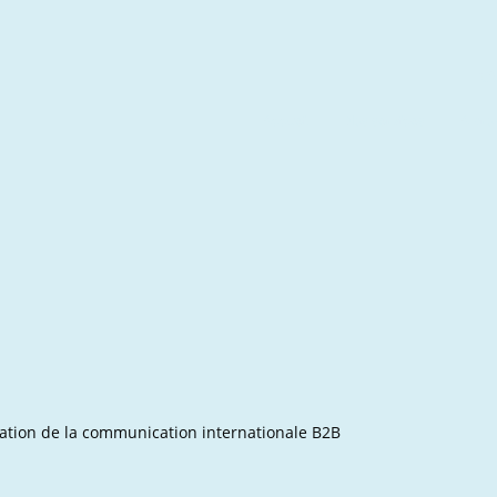
O
Accueil
Nos services
À pro
tation de la communication internationale B2B