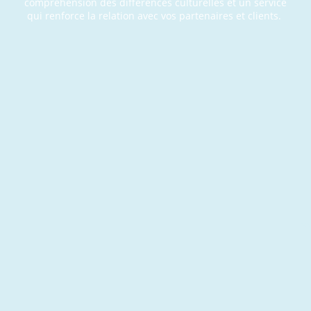
compréhension des différences culturelles et un service
qui renforce la relation avec vos partenaires et clients.
Ac